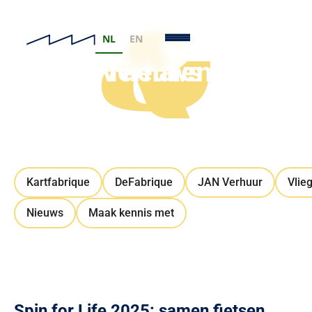
&
NL
EN
Verhalen
Nieuws
Kartfabrique
DeFabrique
JAN Verhuur
Vlie
Nieuws
Maak kennis met
Spin for Life 2025: samen fietsen