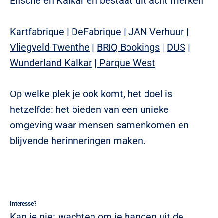
Ensche en Kalkar en bestaat uit acht merken
Kartfabrique
|
DeFabrique
|
JAN Verhuur
|
Vliegveld Twenthe
|
BRIQ Bookings
|
DUS
|
Wunderland Kalkar
|
Parque West
Op welke plek je ook komt, het doel is
hetzelfde: het bieden van een unieke
omgeving waar mensen samenkomen en
blijvende herinneringen maken.
Interesse?
Kan je niet wachten om je handen uit de