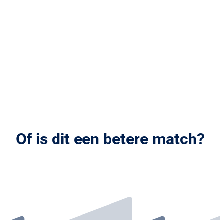
Of is dit een betere match?
Stuur je CV en motivatie op