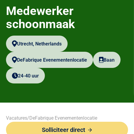
Medewerker
schoonmaak
Utrecht, Netherlands
DeFabrique Evenementenlocatie
Baan
24-40 uur
Vacatures
/
DeFabrique Evenementenlocatie
Solliciteer direct