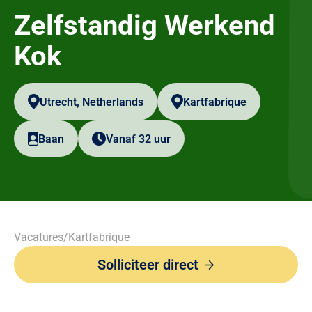
Zelfstandig Werkend
Kok
Utrecht, Netherlands
Kartfabrique
Baan
Vanaf 32 uur
Vacatures
/
Kartfabrique
Solliciteer direct