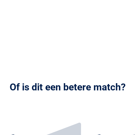
Of is dit een betere match?
Stuur je CV en motivatie op