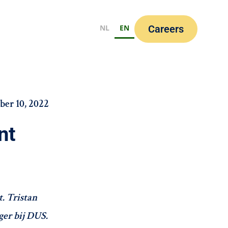
NL
EN
Careers
er 10, 2022
nt
. Tristan
ger bij DUS.