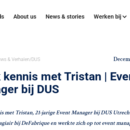
ds
About us
News & stories
Werken bij
Decemb
uws & Verhalen
/
DUS
kennis met Tristan | Eve
ger bij DUS
 met Tristan, 21-jarige Event Manager bij DUS Utrecht
tagiair bij DeFabrique en werkte zich op tot event mana