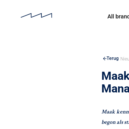
All bran
Terug
Nie
Maak 
Mana
Maak kennis
begon als s