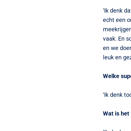
‘Ik denk d
echt een o
meekrijgen
vaak. En s
en we doen
leuk en gez
Welke supe
‘Ik denk t
Wat is het