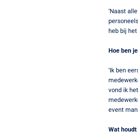
‘Naast all
personeelsu
heb bij het
Hoe ben je
‘Ik ben eer
medewerker
vond ik he
medewerker
event manag
Wat houdt