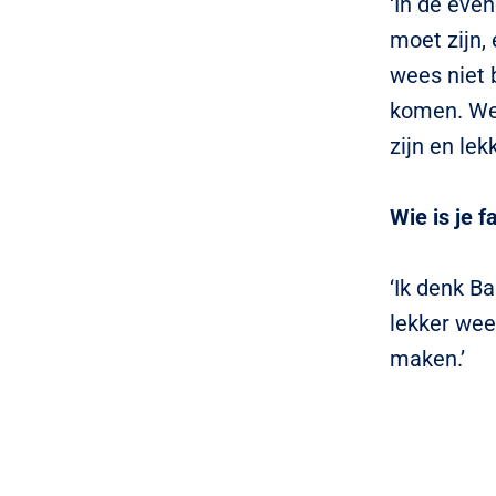
‘In de eve
moet zijn, 
wees niet 
komen. We 
zijn en lekk
Wie is je f
‘Ik denk Ba
lekker weer
maken.’