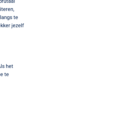
brutaal
iteren,
langs te
kker jezelf
Als het
je te