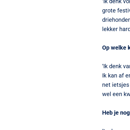
‘Ik denk v
grote fest
driehonder
lekker hard
Op welke k
‘Ik denk va
Ik kan af e
net ietsjes
wel een kwa
Heb je nog 