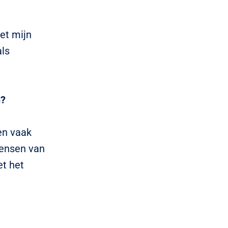
met mijn
als
n?
en vaak
wensen van
t het