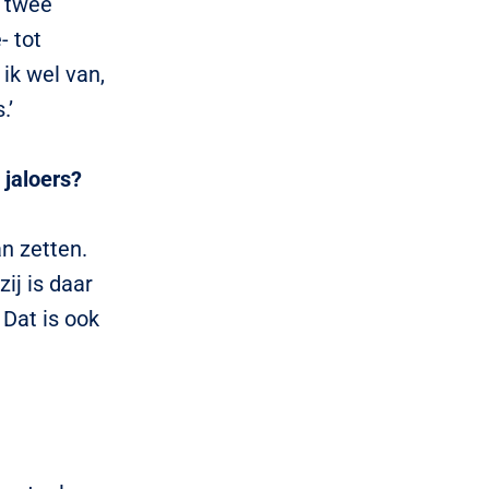
n twee
- tot
ik wel van,
.’
 jaloers?
an zetten.
ij is daar
 Dat is ook