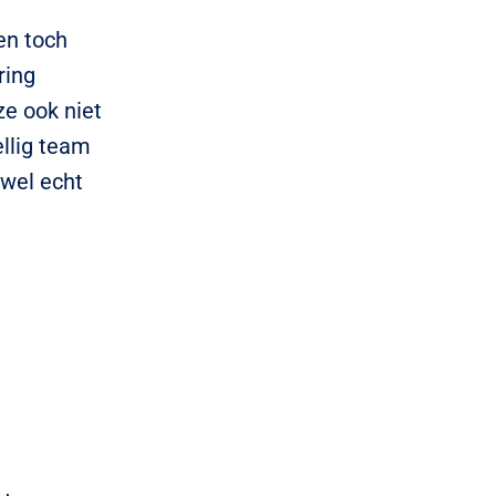
en toch
ring
ze ook niet
ellig team
 wel echt