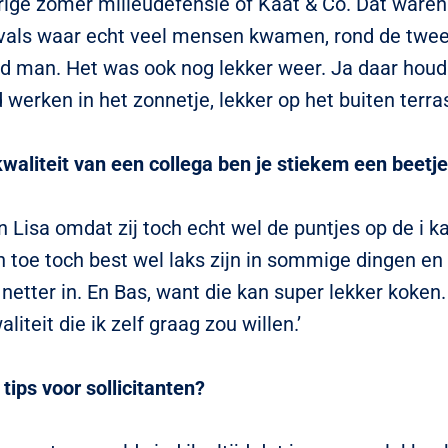
orige zomer milieudefensie of Kaat & Co. Dat ware
ivals waar echt veel mensen kwamen, rond de twee
d man. Het was ook nog lekker weer. Ja daar houd 
 werken in het zonnetje, lekker op het buiten terras
waliteit van een collega ben je stiekem een beetje
n Lisa omdat zij toch echt wel de puntjes op de i k
n toe toch best wel laks zijn in sommige dingen en z
 netter in. En Bas, want die kan super lekker koken.
liteit die ik zelf graag zou willen.’
tips voor sollicitanten?