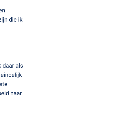
en
ijn die ik
k daar als
eindelijk
ste
eid naar