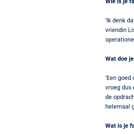
Wie is je f
‘Ik denk d
vriendin Li
operatione
Wat doe je
‘Een goed 
vroeg dus 
de opdrach
helemaal 
Wat is je f