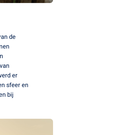
van de
amen
en
 van
werd er
en sfeer en
n bij