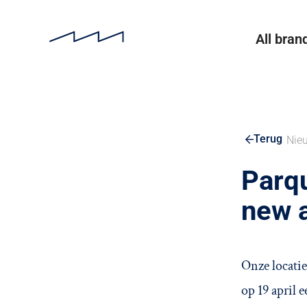
All bran
Terug
Nie
Parqu
new a
Onze locati
op 19 april