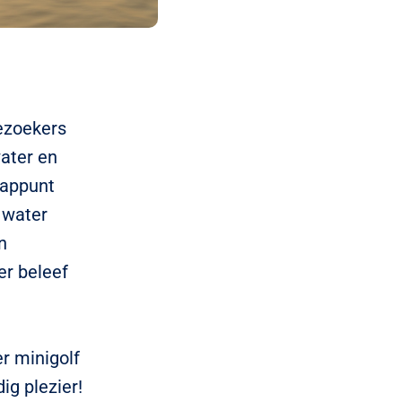
bezoekers
ater en
tappunt
 water
n
er beleef
r minigolf
ig plezier!