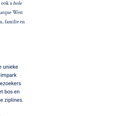
u ook a
hole
Parque West
n, familie en
e unieke
klimpark
Bezoekers
et bos en
e ziplines.