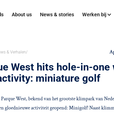
ds
About us
News & stories
Werken bij
Ap
uws & Verhalen
/
e West hits hole-in-one 
ctivity: miniature golf
e Parque West, bekend van het grootste klimpark van Nede
 een gloednieuwe activiteit geopend: Minigolf! Naast kli