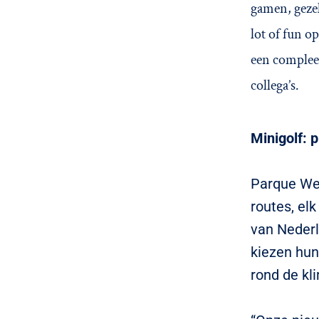
gamen, gezel
lot of fun o
een compleet
collega’s.
Minigolf: p
Parque Wes
routes, el
van Nederl
kiezen hun
rond de kl