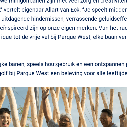
we minigolfbanen zijn met veel zorg en creativitei
’ vertelt eigenaar Allart van Eck. ‘’Je speelt midden
 uitdagende hindernissen, verrassende geluidseff
geïnspireerd zijn op onze eigen merken. Van het ra
rique tot de vrije val bij Parque West, elke baan ver
ijke banen, speels houtgebruik en een ontspannen 
olf bij Parque West een beleving voor alle leeftijd