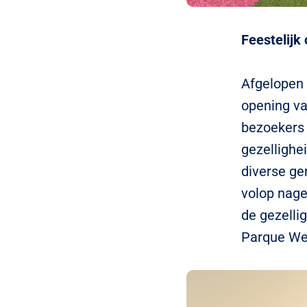
Feestelij
Afgelopen 
opening v
bezoekers
gezellighe
diverse ge
volop nage
de gezelli
Parque We