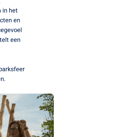
t
 in het
ecten en
cegevoel
telt een
parksfeer
en.