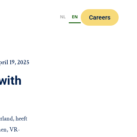
NL
EN
Careers
ril 19, 2025
with
rland, heeft
mmen, VR-