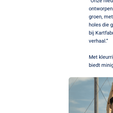
“Onze nieu
ontworpen,’
groen, met
holes die 
bij Kartfab
verhaal.”
Met kleurr
biedt minig