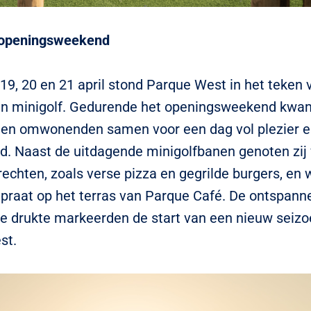
k openingsweekend
19, 20 en 21 april stond Parque West in het teken 
an minigolf. Gedurende het openingsweekend kw
 en omwonenden samen voor een dag vol plezier 
id. Naast de uitdagende minigolfbanen genoten zij
rechten, zoals verse pizza en gegrilde burgers, en 
praat op het terras van Parque Café. De ontspann
ge drukte markeerden de start van een nieuw seizoe
st.